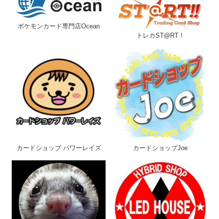
フリーワード
ポケモンカード専門店Ocean
トレカST@RT！
収録弾
カード種別
レアリティ
カードショップ パワーレイズ
カードショップJoe
店舗
その他詳細