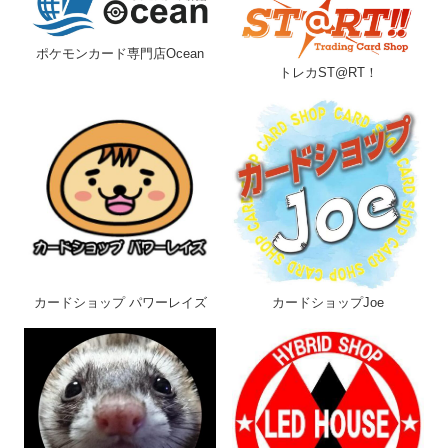
フリーワード
ポケモンカード専門店Ocean
トレカST@RT！
収録弾
カード種別
レアリティ
カードショップ パワーレイズ
カードショップJoe
店舗
その他詳細