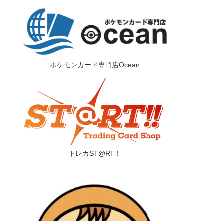
ポケモンカード専門店Ocean
トレカST@RT！
フリーワード
収録弾